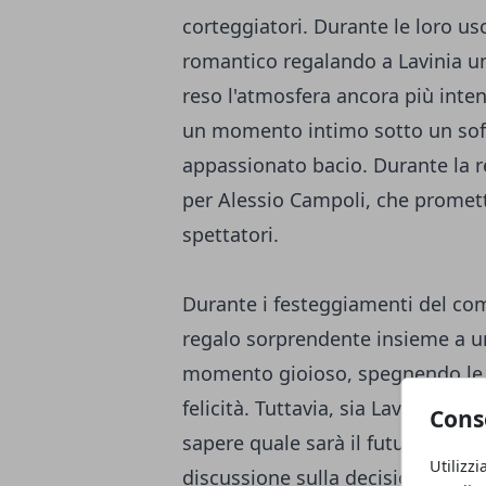
corteggiatori. Durante le loro us
romantico regalando a Lavinia un
reso l'atmosfera ancora più inten
un momento intimo sotto un sof
appassionato bacio. Durante la re
per Alessio Campoli, che promett
spettatori.
Durante i festeggiamenti del co
regalo sorprendente insieme a un
momento gioioso, spegnendo le 
felicità. Tuttavia, sia Lavinia che
Cons
sapere quale sarà il futuro della
Utilizzi
discussione sulla decisione finale