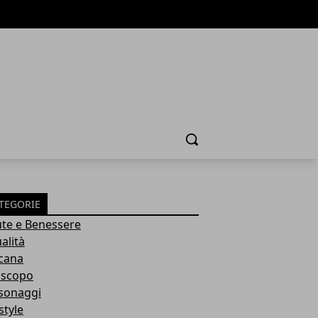
Cerca
TEGORIE
ute e Benessere
alità
cana
scopo
sonaggi
style