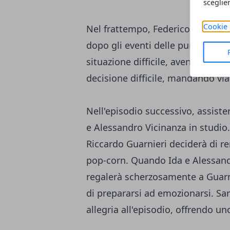
sceglie
Cookie 
Nel frattempo, Federico Nicotera
dopo gli eventi delle puntate prec
situazione difficile, avendo avu
decisione difficile, mandando vi
Nell'episodio successivo, assiste
e Alessandro Vicinanza in studio
Riccardo Guarnieri deciderà di r
pop-corn. Quando Ida e Alessand
regalerà scherzosamente a Guarni
di prepararsi ad emozionarsi. S
allegria all'episodio, offrendo un