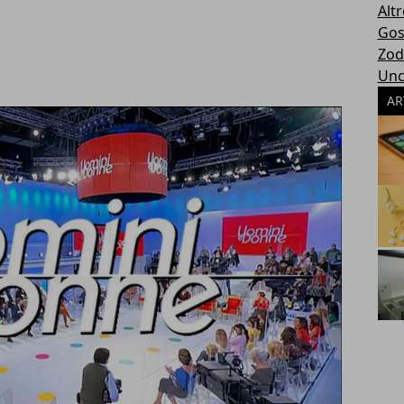
Altr
Gos
Zod
Unc
AR