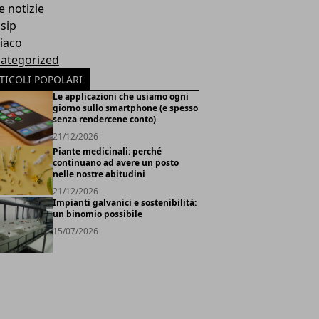
e notizie
sip
iaco
ategorized
TICOLI POPOLARI
Le applicazioni che usiamo ogni
giorno sullo smartphone (e spesso
senza rendercene conto)
21/12/2026
Piante medicinali: perché
continuano ad avere un posto
nelle nostre abitudini
21/12/2026
Impianti galvanici e sostenibilità:
un binomio possibile
15/07/2026