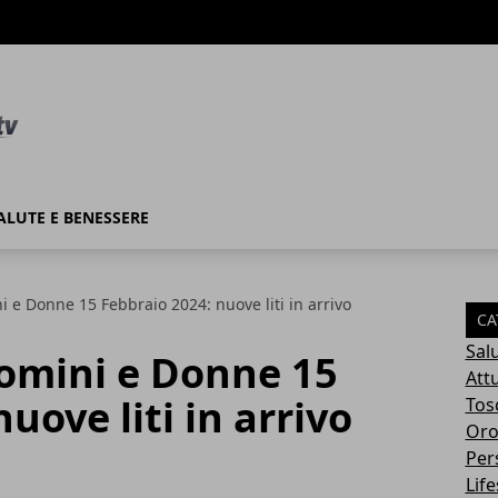
ALUTE E BENESSERE
i e Donne 15 Febbraio 2024: nuove liti in arrivo
CA
Sal
Uomini e Donne 15
Attu
uove liti in arrivo
Tos
Oro
Per
Life