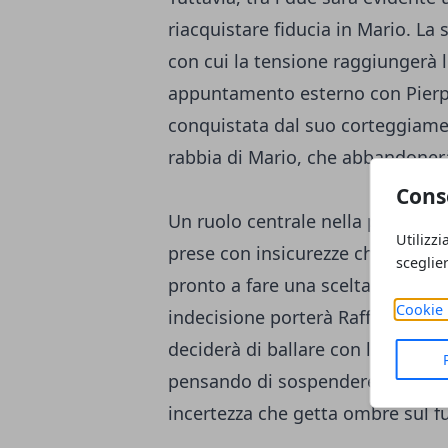
riacquistare fiducia in Mario. La
con cui la tensione raggiungerà li
appuntamento esterno con Pierpa
conquistata dal suo corteggiame
rabbia di Mario, che abbandonerà
Cons
Un ruolo centrale nella prossima
Utilizzi
prese con insicurezze che lo por
sceglie
pronto a fare una scelta definitiv
Cookie 
indecisione porterà Raffaella a
deciderà di ballare con la sua riv
pensando di sospendere temporan
incertezza che getta ombre sul 