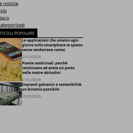
e notizie
sip
iaco
ategorized
TICOLI POPOLARI
Le applicazioni che usiamo ogni
giorno sullo smartphone (e spesso
senza rendercene conto)
21/12/2026
Piante medicinali: perché
continuano ad avere un posto
nelle nostre abitudini
21/12/2026
Impianti galvanici e sostenibilità:
un binomio possibile
15/07/2026