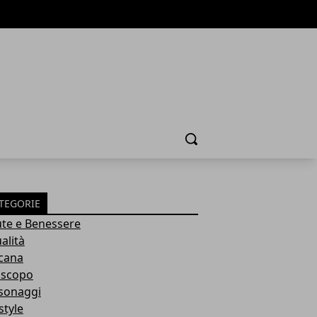
Cerca
TEGORIE
ute e Benessere
alità
cana
scopo
sonaggi
style