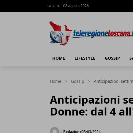
sabato, il 08 agosto 2026
Teleregione Toscana
HOME
LIFESTYLE
GOSSIP
S
Home
Gossip
Anticipazioni setti
Anticipazioni s
Donne: dal 4 al
di
Redazione
03/03/2024