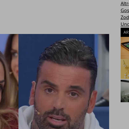
Altr
Gos
Zod
Unc
AR