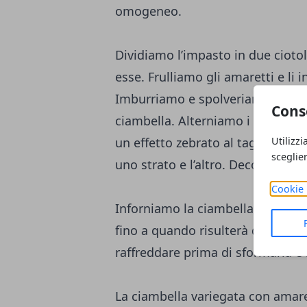
omogeneo.
Dividiamo l’impasto in due cioto
esse. Frulliamo gli amaretti e li
Imburriamo e spolveriamo con gli
Cons
ciambella. Alterniamo i due comp
Utilizzi
un effetto zebrato al taglio, e 
sceglie
uno strato e l’altro. Decoriamo 
Cookie 
Inforniamo la ciambella in forno 
fino a quando risulterà dorata e 
raffreddare prima di sformarla e s
La ciambella variegata con amar