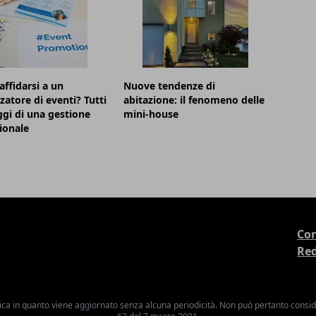
affidarsi a un
Nuove tendenze di
zatore di eventi? Tutti
abitazione: il fenomeno delle
ggi di una gestione
mini-house
ionale
Con
Re
ica in quanto viene aggiornato senza alcuna periodicità. Non può pertanto consider