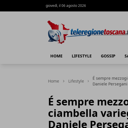
giovedì, il 06 agosto 2026
Teleregione Toscana
HOME
LIFESTYLE
GOSSIP
S
É sempre mezzogio
Home
Lifestyle
Daniele Persegani
É sempre mezzo
ciambella vari
Daniele Perseg