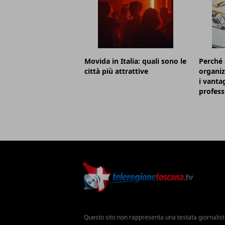
Movida in Italia: quali sono le
Perché 
città più attrattive
organiz
i vanta
profess
Questo sito non rappresenta una testata giornalist