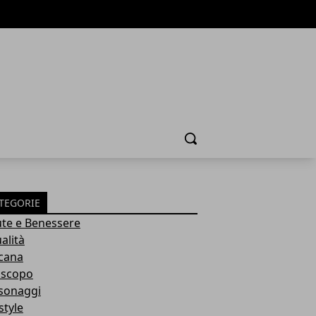
Cerca
TEGORIE
ute e Benessere
alità
cana
scopo
sonaggi
style