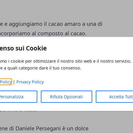
le e aggiungiamo il cacao amaro a una di
 incorporiamo al composto al cacao.
 amaretti in granella una tortiera da
enso sui Cookie
osti a cucchiaiate nella tortiera, creando
amo i cookie per ottimizzare il nostro sito web e il nostro servizio.
aggiungiamo qualche amarena sciroppata tra
re a quali categorie dare il tuo consenso.
infine con qualche amarena.
Policy
|
Privacy Policy
caldo e statico a 180° per circa 40 minuti, o
Personalizza
Rifiuta Opzionali
Accetta Tut
gonfia. Una volta pronta, lasciamo
ervirla a fette.
ene di Daniele Persegani è un dolce