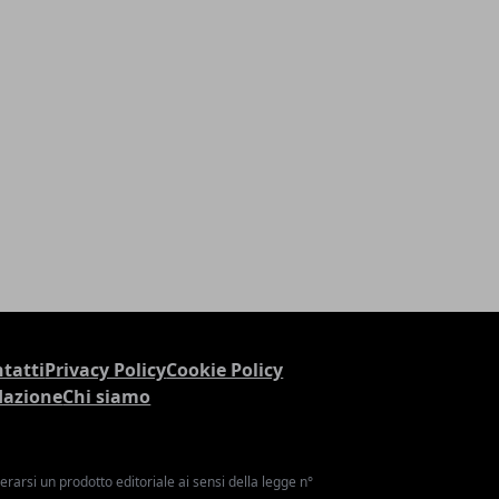
tatti
Privacy Policy
Cookie Policy
dazione
Chi siamo
arsi un prodotto editoriale ai sensi della legge n°