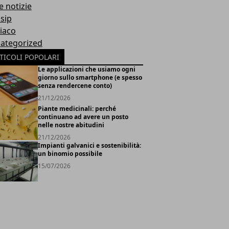
e notizie
sip
iaco
ategorized
TICOLI POPOLARI
Le applicazioni che usiamo ogni
giorno sullo smartphone (e spesso
senza rendercene conto)
21/12/2026
Piante medicinali: perché
continuano ad avere un posto
nelle nostre abitudini
21/12/2026
Impianti galvanici e sostenibilità:
un binomio possibile
15/07/2026