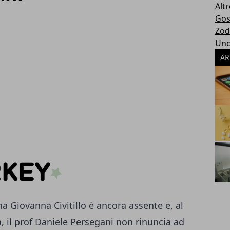
Altr
Gos
Zod
Unc
AR
a Giovanna Civitillo è ancora assente e, al
, il prof Daniele Persegani non rinuncia ad