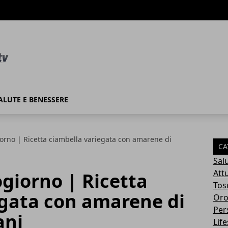
ALUTE E BENESSERE
rno | Ricetta ciambella variegata con amarene di
CA
Sal
Attu
giorno | Ricetta
Tos
egata con amarene di
Oro
Per
ani
Life