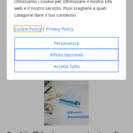
Utilizziamo i cookie per ottimizzare il nostro sito
web e il nostro servizio. Puoi scegliere a quali
categorie dare il tuo consenso.
Cookie Policy
|
Privacy Policy
Personalizza
Movida in Italia: quali sono le città più
Rifiuta Opzionali
attrattive
Accetta Tutto
15/07/2025