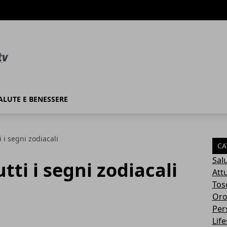
ALUTE E BENESSERE
i i segni zodiacali
CA
Sal
utti i segni zodiacali
Attu
Tos
Oro
Per
Life