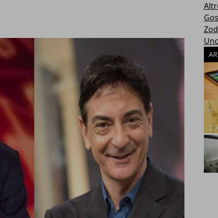
Altr
Gos
Zod
Unc
AR