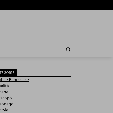
Cerca
TEGORIE
ute e Benessere
alità
cana
scopo
sonaggi
style