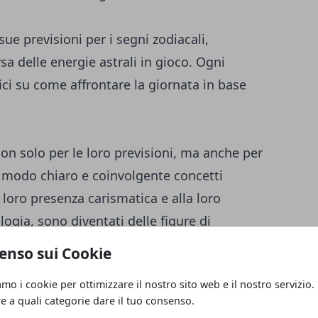
ue previsioni per i segni zodiacali,
sa delle energie astrali in gioco. Ogni
ici su come affrontare la giornata in base
n solo per le loro previsioni, ma anche per
n modo chiaro e coinvolgente concetti
 loro presenza carismatica e alla loro
ogia, sono diventati delle figure di
gico italiano.
enso sui Cookie
amo i cookie per ottimizzare il nostro sito web e il nostro servizio.
rinomato blogger italiano con una vasta
re a quali categorie dare il tuo consenso.
za e dell'economia. Attraverso il suo blog