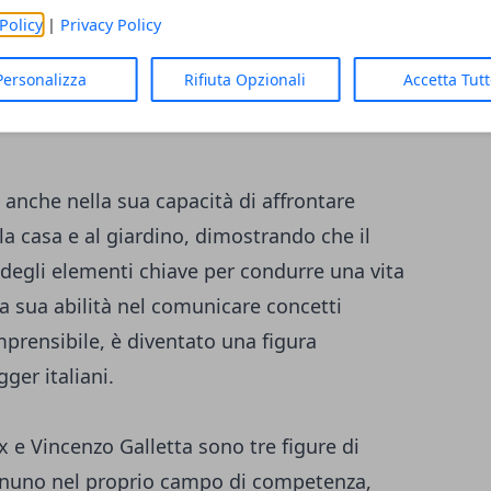
igli pratici e strategie intelligenti per
Policy
|
Privacy Policy
. La sua missione è rendere la finanza
Personalizza
Rifiuta Opzionali
Accetta Tut
approccio educativo e informativo che unisce
 anche nella sua capacità di affrontare
la casa e al giardino, dimostrando che il
 degli elementi chiave per condurre una vita
a sua abilità nel comunicare concetti
prensibile, è diventato una figura
ger italiani.
 e Vincenzo Galletta sono tre figure di
gnuno nel proprio campo di competenza,