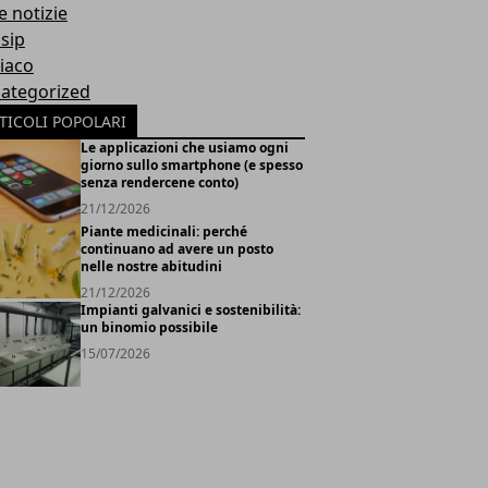
e notizie
sip
iaco
ategorized
TICOLI POPOLARI
Le applicazioni che usiamo ogni
giorno sullo smartphone (e spesso
senza rendercene conto)
21/12/2026
Piante medicinali: perché
continuano ad avere un posto
nelle nostre abitudini
21/12/2026
Impianti galvanici e sostenibilità:
un binomio possibile
15/07/2026