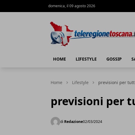
domenica, il 09 agosto 2026
Teleregione Toscana
HOME
LIFESTYLE
GOSSIP
S
Home
Lifestyle
previsioni per tutt
previsioni per t
di
Redazione
02/03/2024