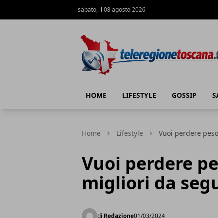
sabato, il 08 agosto 2026
Teleregione Toscana
HOME
LIFESTYLE
GOSSIP
S
Home
Lifestyle
Vuoi perdere peso?
Vuoi perdere pes
migliori da seg
di
Redazione
01/03/2024