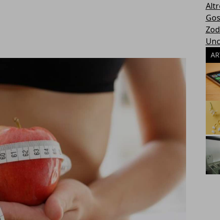
Altr
Gos
Zod
Unc
AR