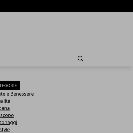
Cerca
TEGORIE
ute e Benessere
alità
cana
scopo
sonaggi
style