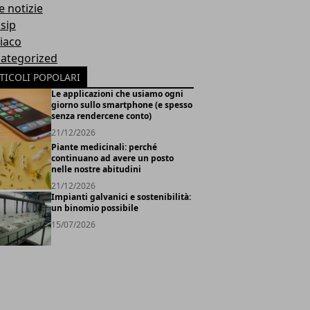
e notizie
sip
iaco
ategorized
TICOLI POPOLARI
Le applicazioni che usiamo ogni
giorno sullo smartphone (e spesso
senza rendercene conto)
21/12/2026
Piante medicinali: perché
continuano ad avere un posto
nelle nostre abitudini
21/12/2026
Impianti galvanici e sostenibilità:
un binomio possibile
15/07/2026