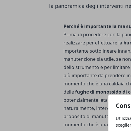
la panoramica degli interventi ne
Perché è importante la manu
Prima di procedere con la panor
realizzare per effettuare la
buo
importante sottolineare innanz
manutenzione sia utile, se non 
dello strumento e per limitare 
più importante da prendere in 
momento che è una caldaia ch
delle
fughe di monossido di c
potenzialmente letali se non c
Cons
naturalmente, intervenire è i
proposito di manutenzione energ
Utilizzi
momento che è una caldaia f
sceglie