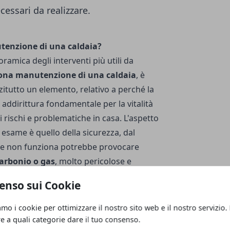
cessari da realizzare.
tenzione di una caldaia?
amica degli interventi più utili da
na manutenzione di una caldaia
, è
itutto un elemento, relativo a perché la
addirittura fondamentale per la vitalità
i rischi e problematiche in casa. L'aspetto
esame è quello della sicurezza, dal
e non funziona potrebbe provocare
arbonio o gas
, molto pericolose e
e ne si rende conto per tempo;
enso sui Cookie
mportante anche e soprattutto per un
etica e di efficienza in tal senso, dal
amo i cookie per ottimizzare il nostro sito web e il nostro servizio.
unzionante
spreca meno energia e riduce i
re a quali categorie dare il tuo consenso.