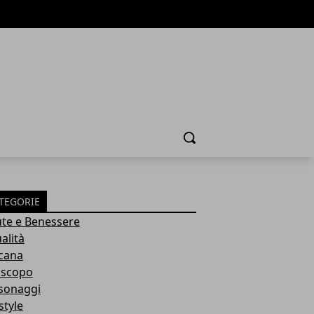
Cerca
TEGORIE
ute e Benessere
alità
cana
scopo
sonaggi
style