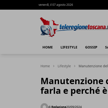
venerdì, il 07 agosto 2026
Teleregione Toscana
HOME
LIFESTYLE
GOSSIP
S
Home
Lifestyle
Manutenzione dell
Manutenzione d
farla e perché è
di
Redazione
20/09/2024