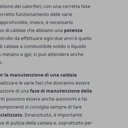
stione dei caloriferi, con una corretta fase
 corretto funzionamento delle varie
approfondite, invece, è necessario
aso di caldaie che abbiano una
potenza
trollo da effettuare ogni due anni è quello
di caldaie a combustibile solido o liquidò
s metano o gpl, si può attendere anche
o.
per la manutenzione di una caldaia
alizzare le varie fasi che dovranno essere
zazione di una
fase di manutenzione della
enti possono essere anche autonomi e fai
 componenti si consiglia sempre di fare
cializzato
. Innanzitutto, è importante
 di pulizia della caldaia e, soprattutto per