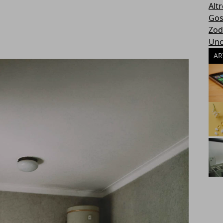
Altr
Gos
Zod
Unc
AR