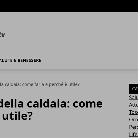
ALUTE E BENESSERE
a caldaia: come farla e perché è utile?
CA
Sal
ella caldaia: come
Attu
 utile?
Tos
Oro
Per
Life