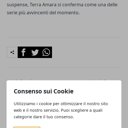
suspense, Terra Amara si conferma come una delle
serie più avvincenti del momento.
Facebook
Twitter
Whatsapp
Articolo Precedente
Articolo Successivo
Anticipazioni Beautiful 15
Oroscopo Paolo Fox
Consenso sui Cookie
Febbraio 2024: La
domani 15 febbraio 2024
disperazione di Brooke
Utilizziamo i cookie per ottimizzare il nostro sito
web e il nostro servizio. Puoi scegliere a quali
categorie dare il tuo consenso.