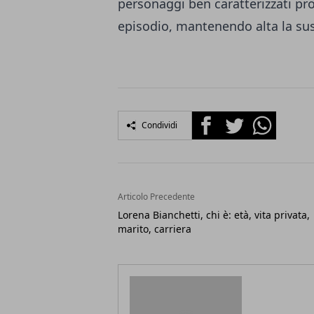
personaggi ben caratterizzati pr
episodio, mantenendo alta la sus
Facebook
Twitter
Whatsapp
Condividi
Articolo Precedente
Lorena Bianchetti, chi è: età, vita privata,
marito, carriera