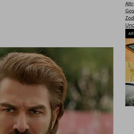
Altr
Gos
Zod
Unc
AR