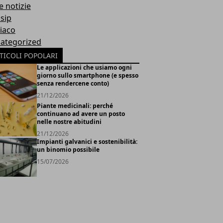
e notizie
sip
iaco
ategorized
TICOLI POPOLARI
Le applicazioni che usiamo ogni
giorno sullo smartphone (e spesso
senza rendercene conto)
21/12/2026
Piante medicinali: perché
continuano ad avere un posto
nelle nostre abitudini
21/12/2026
Impianti galvanici e sostenibilità:
un binomio possibile
15/07/2026