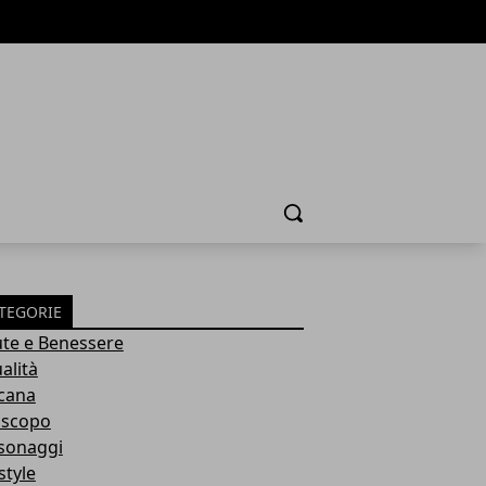
Cerca
TEGORIE
ute e Benessere
alità
cana
scopo
sonaggi
style