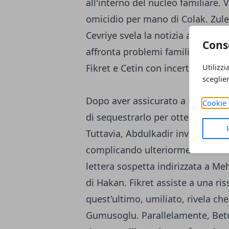
all'interno del nucleo familiare
omicidio per mano di Colak. Zule
Cevriye svela la notizia a Lutfiy
Cons
affronta problemi familiari, mentr
Fikret e Cetin con incertezze sul 
Utilizzi
sceglie
Dopo aver assicurato a Lutfiye d
Cookie 
di sequestrarlo per ottenere una 
Tuttavia, Abdulkadir inventa un
complicando ulteriormente la sit
lettera sospetta indirizzata a Me
di Hakan. Fikret assiste a una ri
quest'ultimo, umiliato, rivela c
Gumusoglu. Parallelamente, Betu