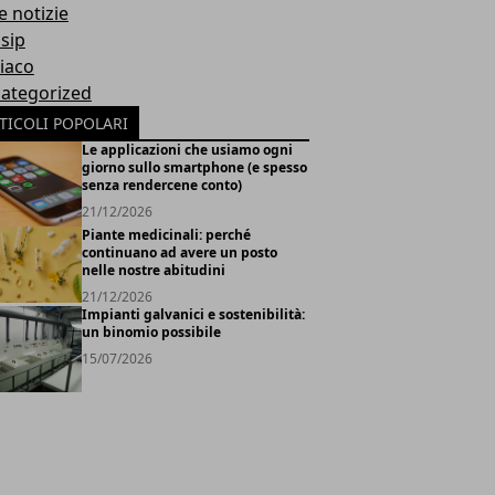
e notizie
sip
iaco
ategorized
TICOLI POPOLARI
Le applicazioni che usiamo ogni
giorno sullo smartphone (e spesso
senza rendercene conto)
21/12/2026
Piante medicinali: perché
continuano ad avere un posto
nelle nostre abitudini
21/12/2026
Impianti galvanici e sostenibilità:
un binomio possibile
15/07/2026