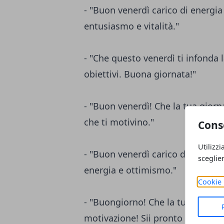
- "Buon venerdì carico di energia 
entusiasmo e vitalità."
- "Che questo venerdì ti infonda 
obiettivi. Buona giornata!"
- "Buon venerdì! Che la tua giorna
che ti motivino."
Cons
Utilizzi
- "Buon venerdì carico di vitalità
sceglie
energia e ottimismo."
Cookie 
- "Buongiorno! Che la tua giornat
motivazione! Sii pronto a affront