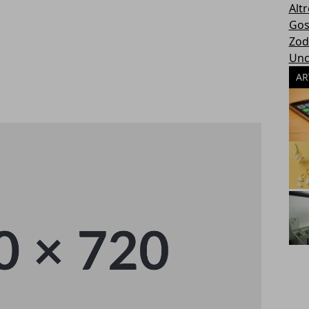
Altr
Gos
Zod
Unc
AR