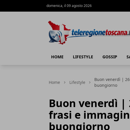
domenica, il 09 agosto 2026
Teleregione Toscana
HOME
LIFESTYLE
GOSSIP
S
Buon venerdì | 26 
Home
Lifestyle
buongiorno
Buon venerdì | 
frasi e immagini
buongiorno