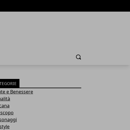
Cerca
TEGORIE
ute e Benessere
alità
cana
scopo
sonaggi
style