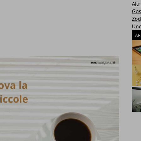
Altr
Gos
Zod
Unc
AR