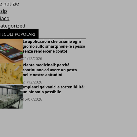
e notizie
sip
iaco
ategorized
TICOLI POPOLARI
Le applicazioni che usiamo ogni
giorno sullo smartphone (e spesso
senza rendercene conto)
21/12/2026
Piante medicinali: perché
continuano ad avere un posto
nelle nostre abitudini
21/12/2026
Impianti galvanici e sostenibilità:
un binomio possibile
15/07/2026