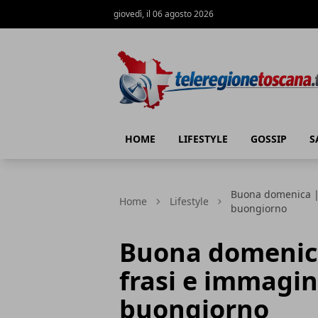
giovedì, il 06 agosto 2026
Teleregione Toscana
HOME
LIFESTYLE
GOSSIP
S
Buona domenica | 2
Home
Lifestyle
buongiorno
Buona domenica
frasi e immagini
buongiorno