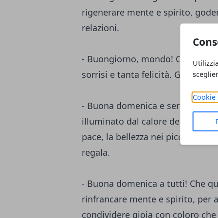
rigenerare mente e spirito, goden
relazioni.
Cons
- Buongiorno, mondo! Che la dom
Utilizzi
sorrisi e tanta felicità. Goditi o
sceglie
Cookie 
- Buona domenica e serena giorna
illuminato dal calore del sole e d
pace, la bellezza nei piccoli ges
regala.
- Buona domenica a tutti! Che qu
rinfrancare mente e spirito, per a
condividere gioia con coloro che