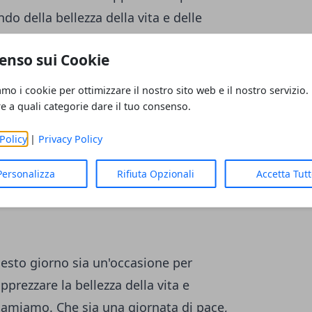
do della bellezza della vita e delle
enso sui Cookie
enica porti con sé momenti di relax,
amo i cookie per ottimizzare il nostro sito web e il nostro servizio.
gni istante di questa splendida giornata!
re a quali categorie dare il tuo consenso.
Policy
|
Privacy Policy
ta a tutti! Che questo giorno sia
alla gioia nel cuore. Che possiate trovare
Personalizza
Rifiuta Opzionali
Accetta Tut
ti e gratitudine per ogni momento che vi
esto giorno sia un'occasione per
pprezzare la bellezza della vita e
 amiamo. Che sia una giornata di pace,