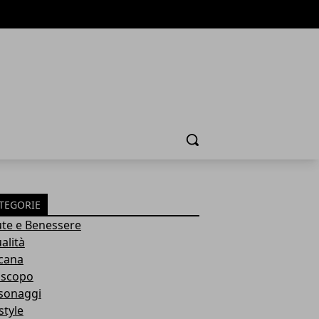
Cerca
TEGORIE
ute e Benessere
alità
cana
scopo
sonaggi
style