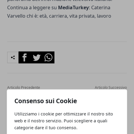
Continua a leggere su
MediaTurkey
:
Caterina
Varvello chi è: età, carriera, vita privata, lavoro
Facebook
Twitter
Whatsapp
Articolo Precedente
Articolo Successivo
Raffaella Longobardi chi è:
Alberto Angela, chi è: età,
Consenso sui Cookie
età, vita privata, carriera,
vita privata, padre, figli,
lavoro
carriera
Utilizziamo i cookie per ottimizzare il nostro sito
web e il nostro servizio. Puoi scegliere a quali
categorie dare il tuo consenso.