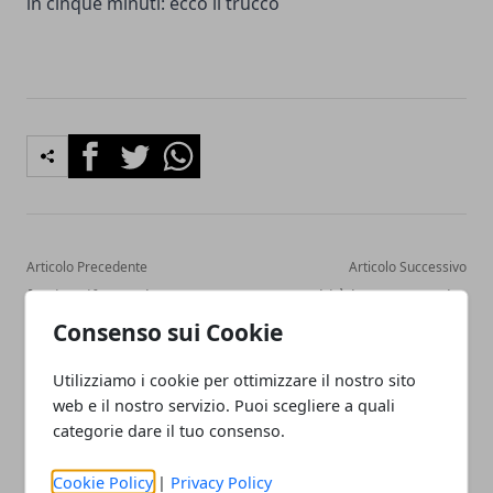
in cinque minuti: ecco il trucco
Facebook
Twitter
Whatsapp
Articolo Precedente
Articolo Successivo
frasi e gif per WhatsApp,
ecco chi è la nuova Madre
Facebook e Instagram
Natura di Ciao Darwin
Consenso sui Cookie
Utilizziamo i cookie per ottimizzare il nostro sito
web e il nostro servizio. Puoi scegliere a quali
categorie dare il tuo consenso.
Cookie Policy
|
Privacy Policy
Redazione