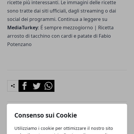
ricette più interessanti. Le immagini delle ricette
sono tratte dai siti ufficiali, dagli streaming o dai
social dei programmi. Continua a leggere su
MediaTurkey
:
É sempre mezzogiorno | Ricetta
arrosto di tacchino con cardi e patate di Fabio
Potenzano
Facebook
Twitter
Whatsapp
Consenso sui Cookie
Articolo Precedente
Articolo Successivo
I segni zodiacali più
Marita Stella separazione,
Utilizziamo i cookie per ottimizzare il nostro sito
sfortunati di domani, 31
chi è l'ex marito? "Motivi