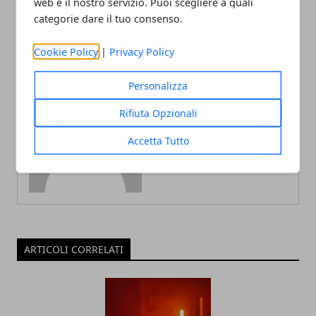
web e il nostro servizio. Puoi scegliere a quali
gennaio 2024
insuperabili"
categorie dare il tuo consenso.
Cookie Policy
|
Privacy Policy
Personalizza
Rifiuta Opzionali
Redazione
Accetta Tutto
ARTICOLI CORRELATI