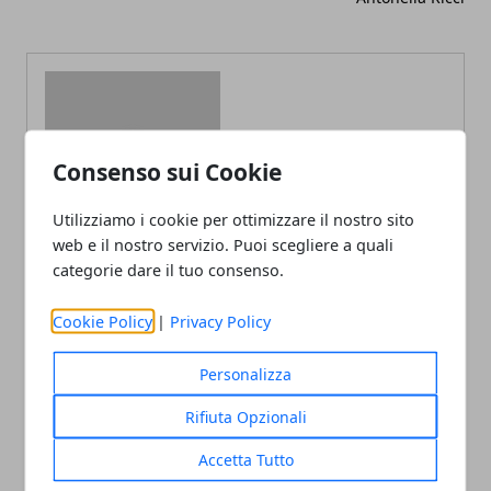
Consenso sui Cookie
Redazione
Utilizziamo i cookie per ottimizzare il nostro sito
web e il nostro servizio. Puoi scegliere a quali
categorie dare il tuo consenso.
Cookie Policy
|
Privacy Policy
Personalizza
ARTICOLI CORRELATI
Rifiuta Opzionali
Accetta Tutto