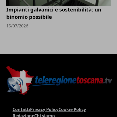
Impianti galvanici e sostenibilità: un
binomio possibile
15/07/2026
Contatti
Privacy Policy
Cookie Policy
Redazione
Chi siamo