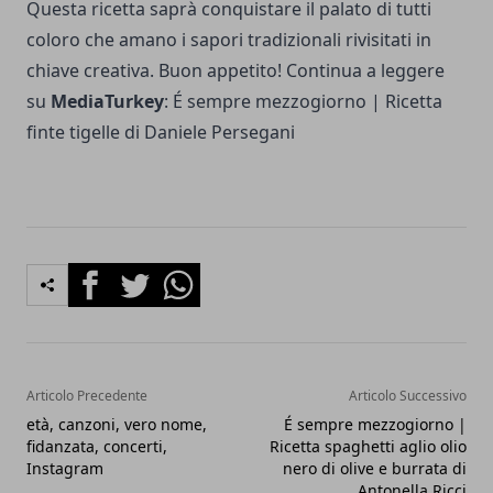
Questa ricetta saprà conquistare il palato di tutti
coloro che amano i sapori tradizionali rivisitati in
chiave creativa. Buon appetito! Continua a leggere
su
MediaTurkey
:
É sempre mezzogiorno | Ricetta
finte tigelle di Daniele Persegani
Facebook
Twitter
Whatsapp
Articolo Precedente
Articolo Successivo
età, canzoni, vero nome,
É sempre mezzogiorno |
fidanzata, concerti,
Ricetta spaghetti aglio olio
Instagram
nero di olive e burrata di
Antonella Ricci