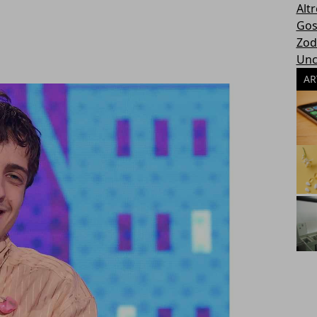
Altr
Gos
Zod
Unc
AR