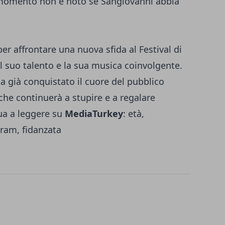
l momento non è noto se Sangiovanni abbia
er affrontare una nuova sfida al Festival di
 suo talento e la sua musica coinvolgente.
a già conquistato il cuore del pubblico
 che continuerà a stupire e a regalare
ua a leggere su
MediaTurkey
:
età,
ram, fidanzata