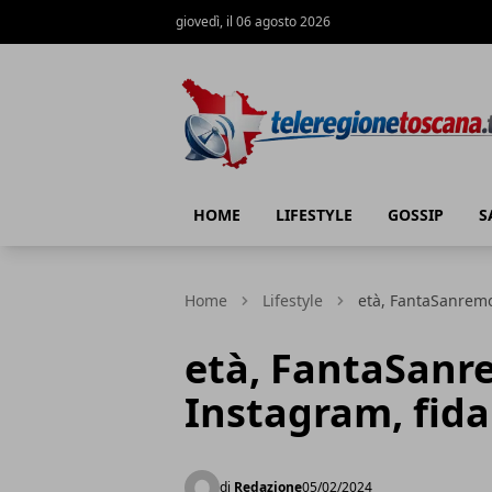
giovedì, il 06 agosto 2026
Teleregione Toscana
HOME
LIFESTYLE
GOSSIP
S
Home
Lifestyle
età, FantaSanremo
età, FantaSanr
Instagram, fid
di
Redazione
05/02/2024