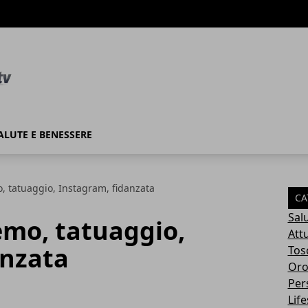
ALUTE E BENESSERE
, tatuaggio, Instagram, fidanzata
CA
Sal
emo, tatuaggio,
Attu
anzata
Tos
Oro
Per
Life