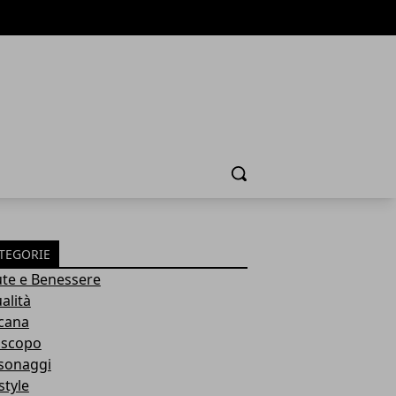
Cerca
TEGORIE
ute e Benessere
alità
cana
scopo
sonaggi
style