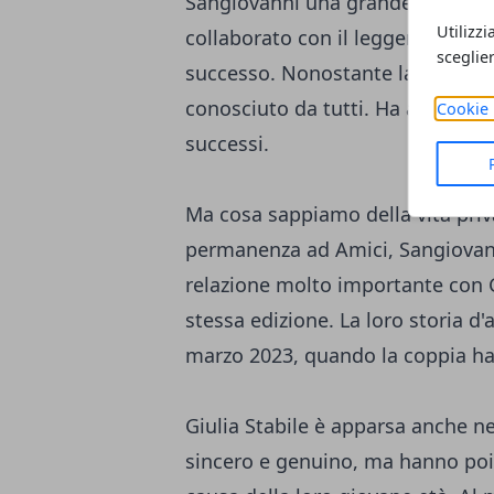
Sangiovanni una grande notorietà a
Utilizzi
collaborato con il leggendario 
sceglie
successo. Nonostante la sua giov
conosciuto da tutti. Ha anche co
Cookie 
successi.
Ma cosa sappiamo della vita priv
permanenza ad Amici, Sangiovann
relazione molto importante con Gi
stessa edizione. La loro storia d
marzo 2023, quando la coppia ha 
Giulia Stabile è apparsa anche nel
sincero e genuino, ma hanno poi 