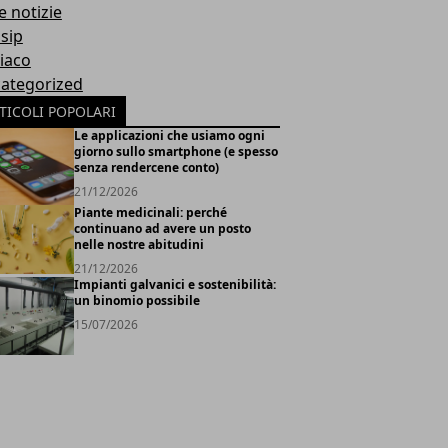
e notizie
sip
iaco
ategorized
TICOLI POPOLARI
Le applicazioni che usiamo ogni
giorno sullo smartphone (e spesso
senza rendercene conto)
21/12/2026
Piante medicinali: perché
continuano ad avere un posto
nelle nostre abitudini
21/12/2026
Impianti galvanici e sostenibilità:
un binomio possibile
15/07/2026