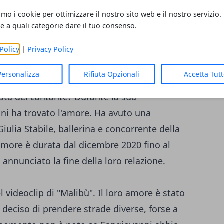
nche al di fuori dell'Italia. Inoltre, ha
amo i cookie per ottimizzare il nostro sito web e il nostro servizio.
Gianni Morandi, ottenendo un enorme
re a quali categorie dare il tuo consenso.
ane età, Sangiovanni è già apprezzato e
llaborato con Mr Rain, ottenendo ulteriori
Policy
|
Privacy Policy
Personalizza
Rifiuta Opzionali
Accetta Tut
ata del cantante? Durante la sua
i ha trovato l'amore. Ha avuto una
ulia Stabile, ballerina e concorrente della
'amore è durata dal dicembre 2020 fino al
annunciato la fine della loro relazione.
 videoclip di "Malibù". Il loro amore è stato
deciso di prendere strade diverse, forse a