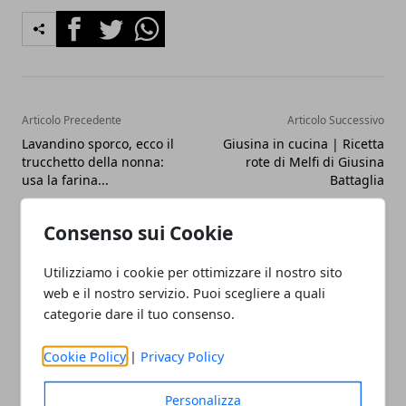
Facebook
Twitter
Whatsapp
Articolo Precedente
Articolo Successivo
Lavandino sporco, ecco il
Giusina in cucina | Ricetta
trucchetto della nonna:
rote di Melfi di Giusina
usa la farina...
Battaglia
Consenso sui Cookie
Utilizziamo i cookie per ottimizzare il nostro sito
web e il nostro servizio. Puoi scegliere a quali
categorie dare il tuo consenso.
Redazione
Cookie Policy
|
Privacy Policy
Personalizza