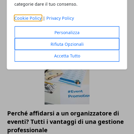
categorie dare il tuo consenso.
Cookie Policy
|
Privacy Policy
Movida in Italia: quali sono le città più
Personalizza
attrattive
Rifiuta Opzionali
15/07/2025
Accetta Tutto
Perché affidarsi a un organizzatore di
eventi? Tutti i vantaggi di una gestione
professionale