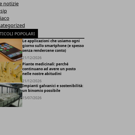
e notizie
sip
iaco
ategorized
TICOLI POPOLARI
Le applicazioni che usiamo ogni
giorno sullo smartphone (e spesso
senza rendercene conto)
21/12/2026
Piante medicinali: perché
continuano ad avere un posto
nelle nostre abitudini
21/12/2026
Impianti galvanici e sostenibilità:
un binomio possibile
15/07/2026