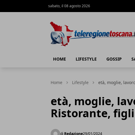
sabato, il 08 agosto 2026
Teleregione Toscana
HOME
LIFESTYLE
GOSSIP
S
Home
Lifestyle
età, moglie, lavoro,
età, moglie, lavo
Ristorante, figli
di
Redazione
29/01/2024