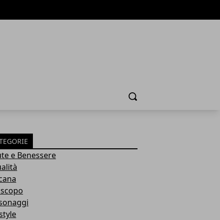
Cerca
TEGORIE
ute e Benessere
alità
cana
scopo
sonaggi
style