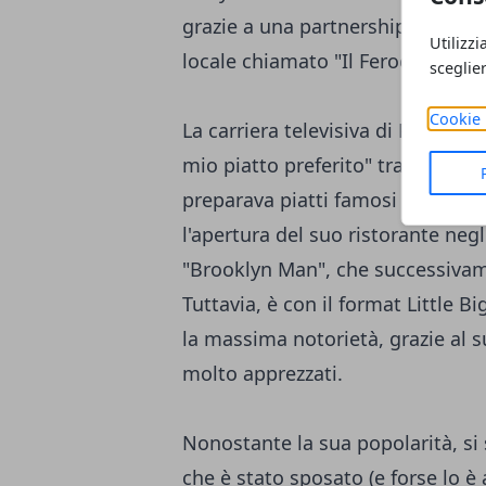
grazie a una partnership con la 
Utilizzi
locale chiamato "Il Feroce" a Man
sceglie
Cookie 
La carriera televisiva di Panella 
mio piatto preferito" trasmesso 
preparava piatti famosi italiani
l'apertura del suo ristorante neg
"Brooklyn Man", che successivam
Tuttavia, è con il format Little B
la massima notorietà, grazie al s
molto apprezzati.
Nonostante la sua popolarità, si s
che è stato sposato (e forse lo è 