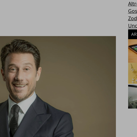
Altr
Gos
Zod
Unc
AR