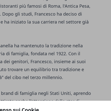
ristoranti più famosi di Roma, l'Antica Pesa,
o. Dopo gli studi, Francesco ha deciso di
e ha iniziato la sua carriera nel settore già
anella ha mantenuto la tradizione nella
ria di famiglia, fondata nel 1922. Con il
ta dei genitori, Francesco, insieme ai suoi
uto trovare un equilibrio tra tradizione e
" del cibo nel terzo millennio.
 brand di famiglia negli Stati Uniti, aprendo
tirato anche l'attenzione delle star di
perto un ristorante a Doha, in Qatar,
enso sui Cookie