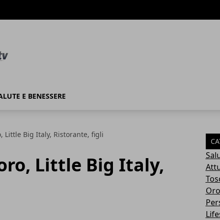
ALUTE E BENESSERE
 Little Big Italy, Ristorante, figli
CA
Sal
ro, Little Big Italy,
Attu
Tos
Oro
Per
Life