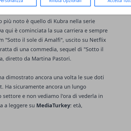
Personalizza
Rifiuta Opzionali
Accetta Tut
butto nel cinema nel 2021, recitando in
lo più noto è quello di Kubra nella serie
 Da qui è cominciata la sua carriera e sempre
m "Sotto il sole di Amalfi", uscito su Netflix
 tratta di una commedia, sequel di "Sotto il
a, diretto da Martina Pastori.
a dimostrato ancora una volta le sue doti
 set. Ha sicuramente ancora un lungo
settore e non vediamo l'ora di vederla in
nua a leggere su
MediaTurkey
:
età,