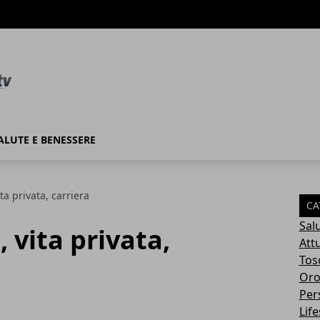
ALUTE E BENESSERE
ita privata, carriera
CA
Sal
, vita privata,
Attu
Tos
Oro
Per
Life