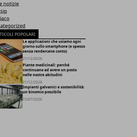
e notizie
sip
iaco
ategorized
TICOLI POPOLARI
Le applicazioni che usiamo ogni
giorno sullo smartphone (e spesso
senza rendercene conto)
21/12/2026
Piante medicinali: perché
continuano ad avere un posto
nelle nostre abitudini
21/12/2026
Impianti galvanici e sostenibilità:
un binomio possibile
15/07/2026