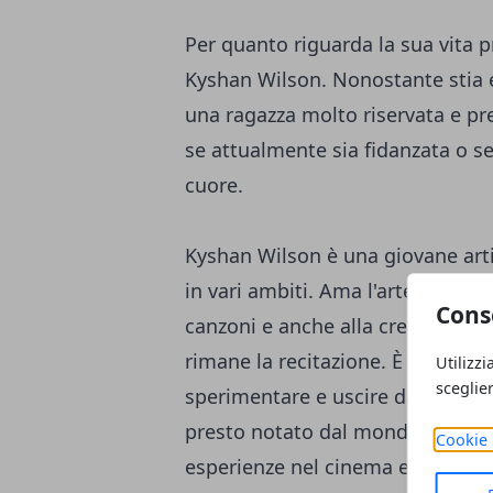
Per quanto riguarda la sua vita 
Kyshan Wilson. Nonostante stia
una ragazza molto riservata e pr
se attualmente sia fidanzata o se
cuore.
Kyshan Wilson è una giovane art
in vari ambiti. Ama l'arte in tutte
Cons
canzoni e anche alla creazione co
rimane la recitazione. È un'attr
Utilizzi
sceglie
sperimentare e uscire dalla sua z
presto notato dal mondo dello s
Cookie 
esperienze nel cinema e in televi