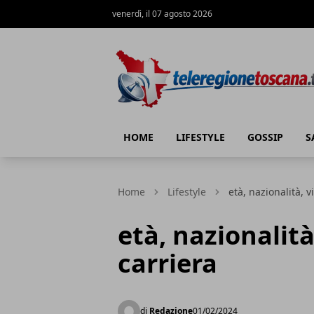
venerdì, il 07 agosto 2026
Teleregione Toscana
HOME
LIFESTYLE
GOSSIP
S
Home
Lifestyle
età, nazionalità, v
età, nazionalità
carriera
di
Redazione
01/02/2024