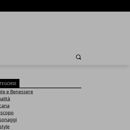
Cerca
TEGORIE
ute e Benessere
alità
cana
scopo
sonaggi
style