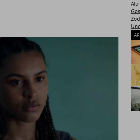
Altr
Gos
Zod
Unc
AR