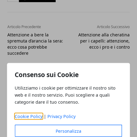
Articolo Precedente
Articolo Successivo
Attenzione a bere la
Attenzione alla cheratina
spremuta d’arancia la sera:
per i capelli: attenzione,
ecco cosa potrebbe
ecco i pro e i contro
succedere
Consenso sui Cookie
Utilizziamo i cookie per ottimizzare il nostro sito
web e il nostro servizio. Puoi scegliere a quali
Redazione
categorie dare il tuo consenso.
Cookie Policy
|
Privacy Policy
Personalizza