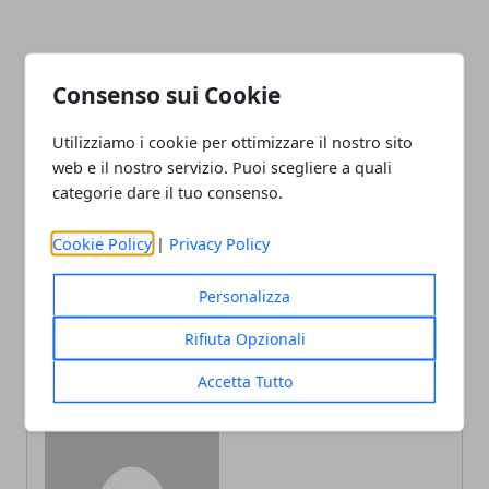
Consenso sui Cookie
Facebook
Twitter
Whatsapp
Utilizziamo i cookie per ottimizzare il nostro sito
web e il nostro servizio. Puoi scegliere a quali
categorie dare il tuo consenso.
Articolo Precedente
Articolo Successivo
Cookie Policy
|
Privacy Policy
Buon lunedì | 29 gennaio
Luca Barbareschi chi è:
2024: frasi e immagini
età, vita privata, carriera,
Personalizza
gratis per il tuo
politica
buongiorno
Rifiuta Opzionali
Accetta Tutto