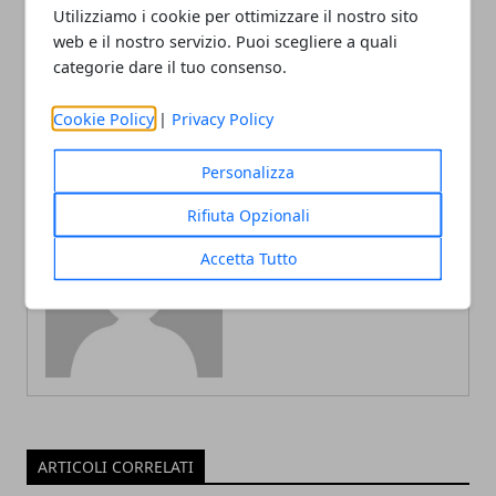
Utilizziamo i cookie per ottimizzare il nostro sito
Buon martedì di Carnevale
previsioni per tutti i segni
| 13 febbraio 2024: frasi e
zodiacali
web e il nostro servizio. Puoi scegliere a quali
immagini gratis per il tuo
categorie dare il tuo consenso.
buongiorno
Cookie Policy
|
Privacy Policy
Personalizza
Rifiuta Opzionali
Accetta Tutto
Redazione
ARTICOLI CORRELATI