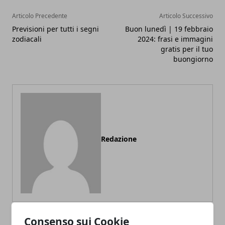
Articolo Precedente
Articolo Successivo
Previsioni per tutti i segni
Buon lunedì | 19 febbraio
zodiacali
2024: frasi e immagini
gratis per il tuo
buongiorno
Redazione
Consenso sui Cookie