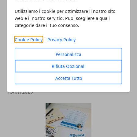
ARTICOLI CORRELATI
Utilizziamo i cookie per ottimizzare il nostro sito
web e il nostro servizio. Puoi scegliere a quali
categorie dare il tuo consenso.
Cookie Policy
|
Privacy Policy
Personalizza
Rifiuta Opzionali
Movida in Italia: quali sono le città più
Accetta Tutto
attrattive
15/07/2025