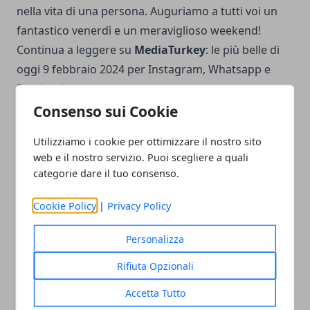
nella vita di una persona. Auguriamo a tutti voi un
fantastico venerdì e un meraviglioso weekend!
Continua a leggere su
MediaTurkey
:
le più belle di
oggi 9 febbraio 2024 per Instagram, Whatsapp e
Facebook
Consenso sui Cookie
Utilizziamo i cookie per ottimizzare il nostro sito
web e il nostro servizio. Puoi scegliere a quali
categorie dare il tuo consenso.
Facebook
Twitter
Whatsapp
Cookie Policy
|
Privacy Policy
Personalizza
Articolo Precedente
Articolo Successivo
Rifiuta Opzionali
Oroscopo Branko domani
Buon venerdì | 9 febbraio
10 febbraio 2024
2024: frasi e immagini
Accetta Tutto
gratis per il tuo