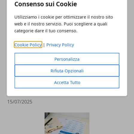
Consenso sui Cookie
Utilizziamo i cookie per ottimizzare il nostro sito
ARTICOLI CORRELATI
web e il nostro servizio. Puoi scegliere a quali
categorie dare il tuo consenso.
Cookie Policy
|
Privacy Policy
Personalizza
Rifiuta Opzionali
Movida in Italia: quali sono le città più
Accetta Tutto
attrattive
15/07/2025