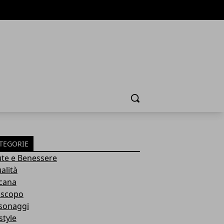
Cerca
TEGORIE
ute e Benessere
alità
cana
scopo
sonaggi
style