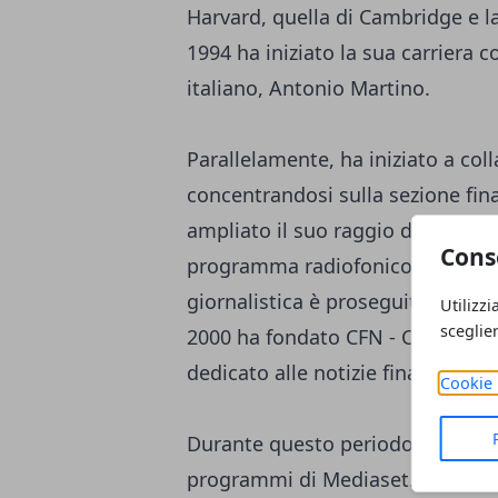
Harvard, quella di Cambridge e 
1994 ha iniziato la sua carriera 
italiano, Antonio Martino.
Parallelamente, ha iniziato a coll
concentrandosi sulla sezione fina
ampliato il suo raggio d'azione 
Cons
programma radiofonico "Prima Pag
giornalistica è proseguita con la
Utilizzi
sceglie
2000 ha fondato CFN - CNBC, cu
dedicato alle notizie finanziarie.
Cookie 
Durante questo periodo, Porro h
programmi di Mediaset. Nel 2003 s