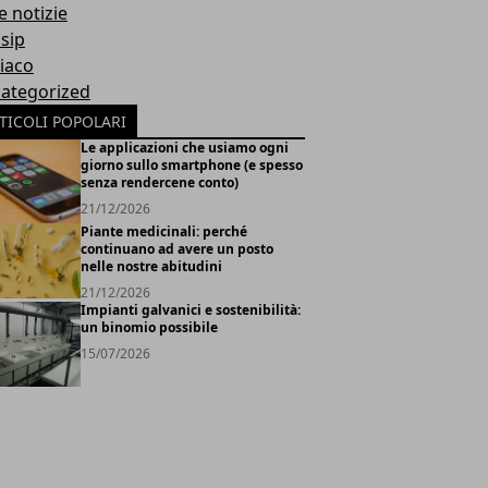
e notizie
sip
iaco
ategorized
TICOLI POPOLARI
Le applicazioni che usiamo ogni
giorno sullo smartphone (e spesso
senza rendercene conto)
21/12/2026
Piante medicinali: perché
continuano ad avere un posto
nelle nostre abitudini
21/12/2026
Impianti galvanici e sostenibilità:
un binomio possibile
15/07/2026