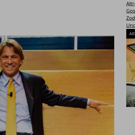
Altr
Gos
Zod
Unc
AR