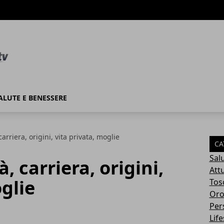
ALUTE E BENESSERE
carriera, origini, vita privata, moglie
CA
Sal
, carriera, origini,
Attu
glie
Tos
Oro
Per
Life