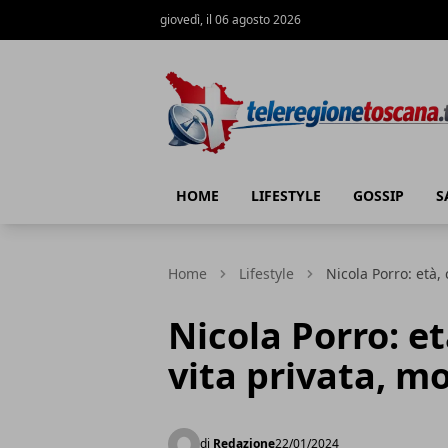
giovedì, il 06 agosto 2026
Teleregione Toscana
HOME
LIFESTYLE
GOSSIP
S
Home
Lifestyle
Nicola Porro: età, 
Nicola Porro: età
vita privata, mo
di
Redazione
22/01/2024