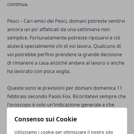
continua.
Pesci – Cari amici dei Pesci, domani potreste sentirvi
ancora un po’ affaticati da una settimana non
semplice. Fortunatamente potreste riposarvi e ciò
aiuterà specialmente chi di voi lavora. Qualcuno di
voi potrebbe perfino prendere la grande decisione
di rimanere a casa anziché andare al lavoro o anche
ha lavorato con poca voglia.
Queste sono le previsioni per domani domenica 11
febbraio secondo Paolo Fox. Ricordatevi sempre che
l'oroscopo è solo un'indicazione generale e che
spetta a noi interpretare le situazioni e prendere
Consenso sui Cookie
decisioni in base alle nostre esperienze e intuizioni
personali.
Utilizziamo i cookie per ottimizzare il nostro sito