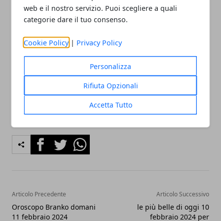
web e il nostro servizio. Puoi scegliere a quali
categorie dare il tuo consenso.
(Articolo redatto da Vincenzo Galletta, blogger
italiano specializzato in finanza ed economia, con
Cookie Policy
|
Privacy Policy
una passione per l'astrologia) Continua a leggere su
MediaTurkey
:
Oroscopo Paolo Fox domani 11
Personalizza
febbraio 2024
Rifiuta Opzionali
Accetta Tutto
Facebook
Twitter
Whatsapp
Articolo Precedente
Articolo Successivo
Oroscopo Branko domani
le più belle di oggi 10
11 febbraio 2024
febbraio 2024 per