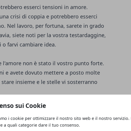
rebbero esserci tensioni in amore.
na crisi di coppia e potrebbero esserci
. Nel lavoro, per fortuna, sarete in grado
via, siete noti per la vostra testardaggine,
i o farvi cambiare idea.
l'amore non è stato il vostro punto forte.
oni e avete dovuto mettere a posto molte
 stare insieme e le stelle vi sosterranno
enso sui Cookie
este sentirvi un po' stanchi e irritati. Il
amo i cookie per ottimizzare il nostro sito web e il nostro servizio.
ebbe essere un po' difficile per voi. Chi sta
re a quali categorie dare il tuo consenso.
 potrebbe cercare di portare alla luce