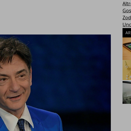
Altr
Gos
Zod
Unc
AR