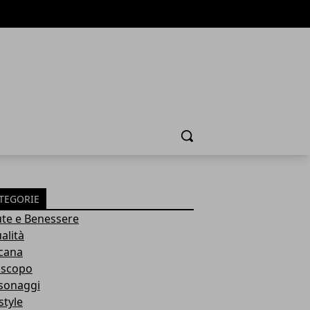
Cerca
TEGORIE
ute e Benessere
alità
cana
scopo
sonaggi
style