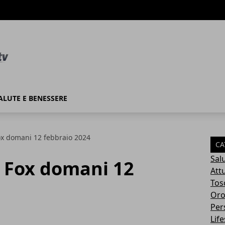
ALUTE E BENESSERE
ox domani 12 febbraio 2024
CA
Sal
 Fox domani 12
Attu
Tos
Oro
Per
Life