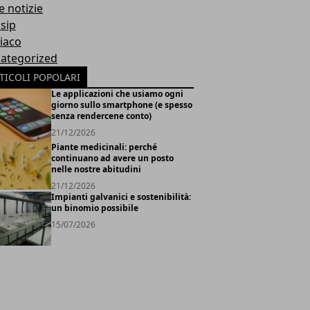
e notizie
sip
iaco
ategorized
TICOLI POPOLARI
Le applicazioni che usiamo ogni
giorno sullo smartphone (e spesso
senza rendercene conto)
21/12/2026
Piante medicinali: perché
continuano ad avere un posto
nelle nostre abitudini
21/12/2026
Impianti galvanici e sostenibilità:
un binomio possibile
15/07/2026