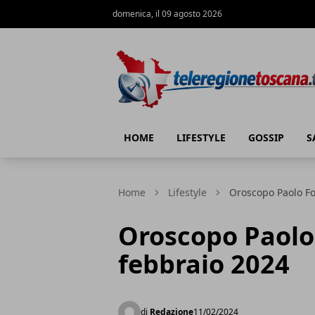
domenica, il 09 agosto 2026
Teleregione Toscana
HOME
LIFESTYLE
GOSSIP
S
Home
Lifestyle
Oroscopo Paolo F
Oroscopo Paolo
febbraio 2024
di
Redazione
11/02/2024