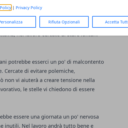
gio di dire ciò che pensate.
Policy
|
Privacy Policy
Personalizza
Rifiuta Opzionali
Accetta Tut
avrete un cielo favorevole in amore. Potrete
ttavia, nel lavoro cercate di stare lontani
ni potrebbe esserci un po' di malcontento
e. Cercate di evitare polemiche,
iò non vi aiuterà a creare tensione nella
vorativo, le stelle vi chiedono di essere
rebbe essere una giornata un po' nervosa
he inutili. Nel lavoro andrà tutto bene e