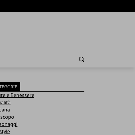
Cerca
TEGORIE
ute e Benessere
alità
cana
scopo
sonaggi
style