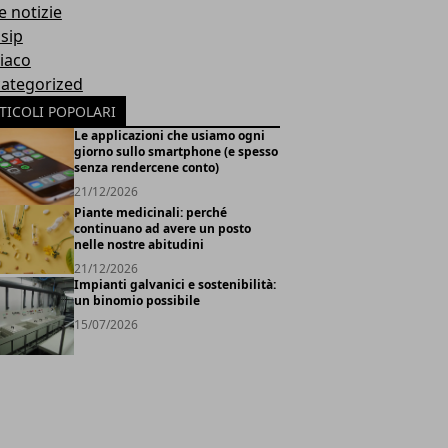
e notizie
sip
iaco
ategorized
TICOLI POPOLARI
Le applicazioni che usiamo ogni
giorno sullo smartphone (e spesso
senza rendercene conto)
21/12/2026
Piante medicinali: perché
continuano ad avere un posto
nelle nostre abitudini
21/12/2026
Impianti galvanici e sostenibilità:
un binomio possibile
15/07/2026