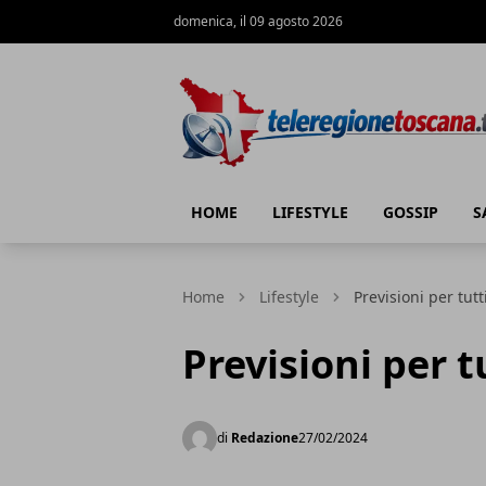
domenica, il 09 agosto 2026
Teleregione Toscana
HOME
LIFESTYLE
GOSSIP
S
Home
Lifestyle
Previsioni per tutt
Previsioni per t
di
Redazione
27/02/2024