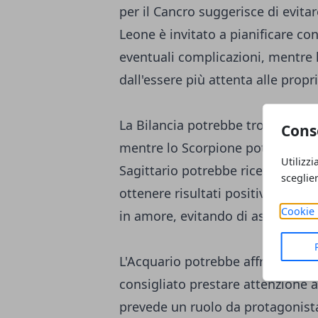
per il Cancro suggerisce di evita
Leone è invitato a pianificare con
eventuali complicazioni, mentre 
dall'essere più attenta alle propr
La Bilancia potrebbe trovarsi alle
Cons
mentre lo Scorpione potrebbe far
Utilizzi
Sagittario potrebbe ricevere buon
sceglie
ottenere risultati positivi. Il Ca
Cookie 
in amore, evitando di assumere a
L'Acquario potrebbe affrontare u
consigliato prestare attenzione al
prevede un ruolo da protagonista