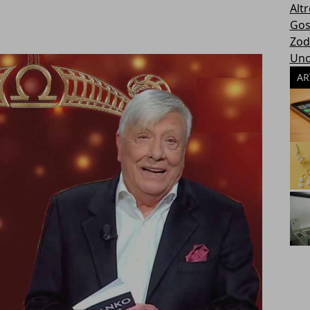
Altr
Gos
Zod
Unc
AR