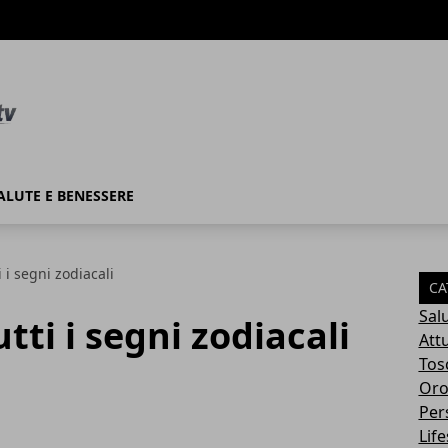
ALUTE E BENESSERE
i i segni zodiacali
CA
Sal
utti i segni zodiacali
Attu
Tos
Oro
Per
Life