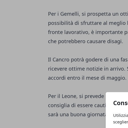
Per i Gemelli, si prospetta un ot
possibilità di sfruttare al megli
fronte lavorativo, è importante p
che potrebbero causare disagi.
Il Cancro potrà godere di una fas
ricevere ottime notizie in arrivo. 
accordi entro il mese di maggio.
Per il Leone, si prevede un cielo 
Cons
consiglia di essere cauti. Sul fron
sarà una buona giornata per mett
Utilizzi
sceglie