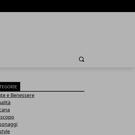
Cerca
TEGORIE
ute e Benessere
alità
cana
scopo
sonaggi
style