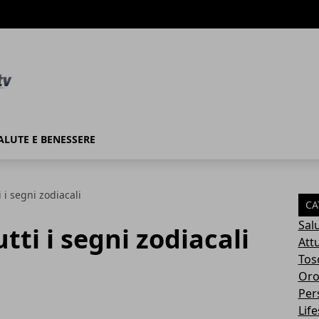
ALUTE E BENESSERE
i i segni zodiacali
CA
Sal
utti i segni zodiacali
Attu
Tos
Oro
Per
Life