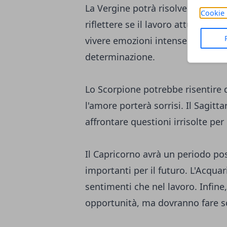
La Vergine potrà risolvere event
Cookie 
riflettere se il lavoro attuale si
vivere emozioni intense e affront
determinazione.
Lo Scorpione potrebbe risentire d
l'amore porterà sorrisi. Il Sagitta
affrontare questioni irrisolte pe
Il Capricorno avrà un periodo po
importanti per il futuro. L'Acquar
sentimenti che nel lavoro. Infine
opportunità, ma dovranno fare sc