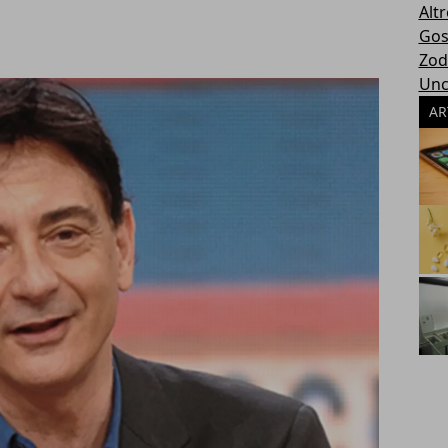
Altr
Gos
Zod
Unc
AR