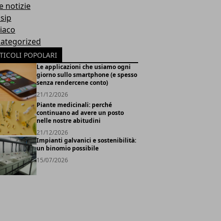
e notizie
sip
iaco
ategorized
TICOLI POPOLARI
Le applicazioni che usiamo ogni
giorno sullo smartphone (e spesso
senza rendercene conto)
21/12/2026
Piante medicinali: perché
continuano ad avere un posto
nelle nostre abitudini
21/12/2026
Impianti galvanici e sostenibilità:
un binomio possibile
15/07/2026