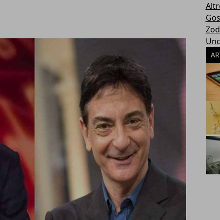
Altr
Gos
Zod
Unc
AR