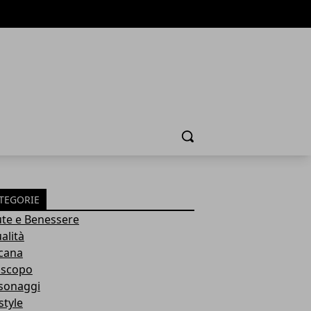
Cerca
TEGORIE
ute e Benessere
alità
cana
scopo
sonaggi
style