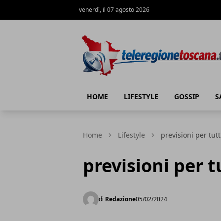
venerdì, il 07 agosto 2026
Teleregione Toscana
HOME
LIFESTYLE
GOSSIP
S
Home
Lifestyle
previsioni per tutt
previsioni per t
di
Redazione
05/02/2024