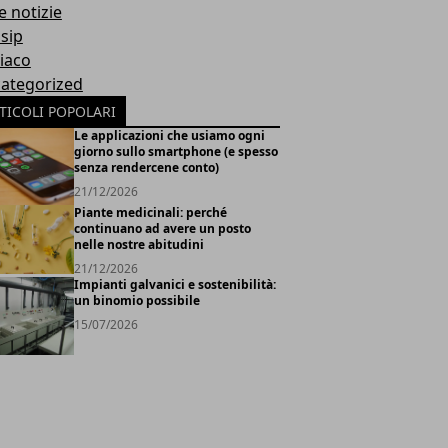
e notizie
sip
iaco
ategorized
TICOLI POPOLARI
Le applicazioni che usiamo ogni
giorno sullo smartphone (e spesso
senza rendercene conto)
21/12/2026
Piante medicinali: perché
continuano ad avere un posto
nelle nostre abitudini
21/12/2026
Impianti galvanici e sostenibilità:
un binomio possibile
15/07/2026