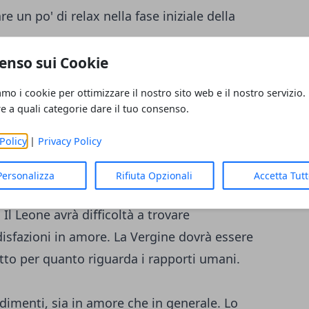
e un po' di relax nella fase iniziale della
enso sui Cookie
Fox, l'Ariete dovrà agire fuori dagli schemi
amo i cookie per ottimizzare il nostro sito web e il nostro servizio.
ositivo. Il Toro avrà un profilo amabile in
re a quali categorie dare il tuo consenso.
e un passo avanti. I Gemelli dovranno
Policy
|
Privacy Policy
za pensare a eventi oltre le 24 ore.
Personalizza
Rifiuta Opzionali
Accetta Tut
are concetti diversi da quelli attuali, ma
Il Leone avrà difficoltà a trovare
disfazioni in amore. La Vergine dovrà essere
utto per quanto riguarda i rapporti umani.
ndimenti, sia in amore che in generale. Lo