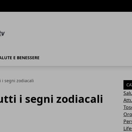
ALUTE E BENESSERE
i i segni zodiacali
CA
Sal
utti i segni zodiacali
Attu
Tos
Oro
Per
Life