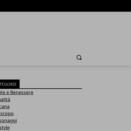
Cerca
TEGORIE
ute e Benessere
alità
cana
scopo
sonaggi
style