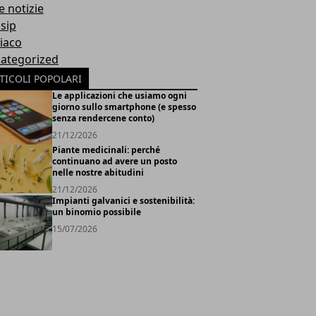
e notizie
sip
iaco
ategorized
TICOLI POPOLARI
Le applicazioni che usiamo ogni
giorno sullo smartphone (e spesso
senza rendercene conto)
21/12/2026
Piante medicinali: perché
continuano ad avere un posto
nelle nostre abitudini
21/12/2026
Impianti galvanici e sostenibilità:
un binomio possibile
15/07/2026