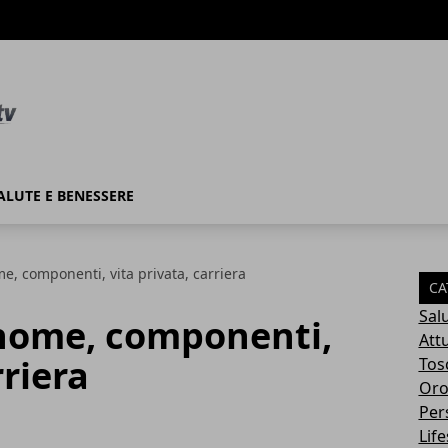
ALUTE E BENESSERE
me, componenti, vita privata, carriera
CA
Sal
 nome, componenti,
Attu
rriera
Tos
Oro
Per
Life