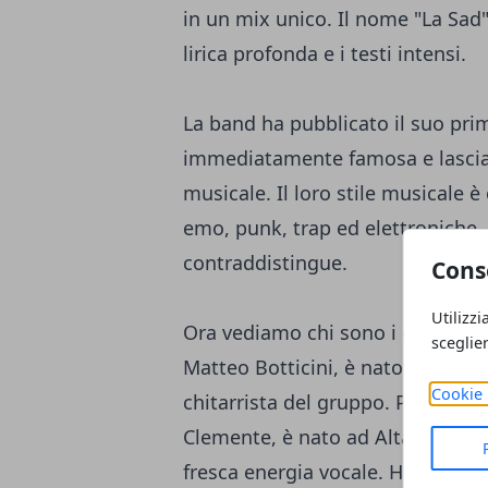
in un mix unico. Il nome "La Sad" d
lirica profonda e i testi intensi.
La band ha pubblicato il suo pri
immediatamente famosa e lascia
musicale. Il loro stile musicale è
emo, punk, trap ed elettroniche,
contraddistingue.
Cons
Utilizzi
Ora vediamo chi sono i component
sceglie
Matteo Botticini, è nato a Brescia
Cookie 
chitarrista del gruppo. Plant, i
Clemente, è nato ad Altamura il 
fresca energia vocale. Ha iniziat