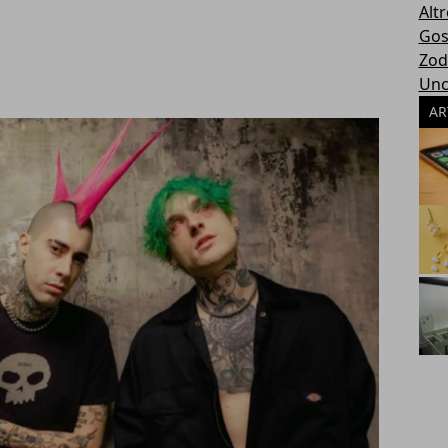
Altr
Gos
Zod
Unc
AR