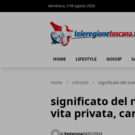
domenica, il 09 agosto 2026
Teleregione Toscana
HOME
LIFESTYLE
GOSSIP
S
Home
Lifestyle
significato del no
significato del
vita privata, ca
di
Redazione
04/02/2024