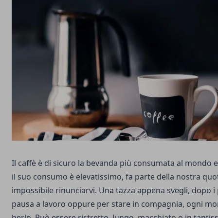
Il caffè è di sicuro la bevanda più consumata al mondo e 
il suo consumo è elevatissimo, fa parte della nostra quo
impossibile rinunciarvi. Una tazza appena svegli, dopo i
pausa a lavoro oppure per stare in compagnia, ogni m
berlo. Può essere ristretto, lungo, macchiato o in tantis