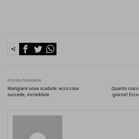
Facebook
Twitter
Whatsapp
Articolo Precedente
Mangiare uova scadute: ecco cosa
Quanto ciocc
succede, incredibile
giorno? Ecco 