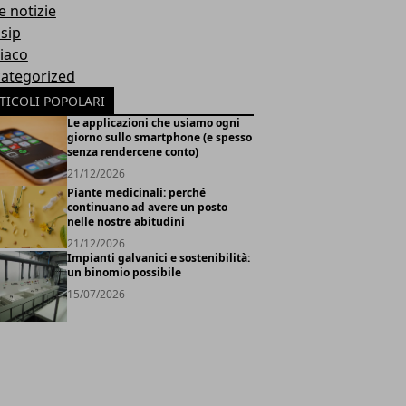
e notizie
sip
iaco
ategorized
TICOLI POPOLARI
Le applicazioni che usiamo ogni
giorno sullo smartphone (e spesso
senza rendercene conto)
21/12/2026
Piante medicinali: perché
continuano ad avere un posto
nelle nostre abitudini
21/12/2026
Impianti galvanici e sostenibilità:
un binomio possibile
15/07/2026