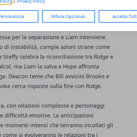
Policy
|
Privacy Policy
ifiuta di accettare la fine della relazione
Personalizza
Rifiuta Opzionali
Accetta Tut
e la fine con Quinn, ma viene baciato da lei.
nale con Hope, sollevando dubbi sulla
essa per la separazione e Liam interviene
o di instabilità, compie azioni strane come
Steffy celebra la riconciliazione tra Ridge e
'alcol, ma Liam la salva e Hope affronta
dge. Deacon teme che Bill avvicini Brooke e
ke cerca risposte sulla fine con Ridge.
ata, con relazioni complesse e personaggi
e difficoltà emotive. Le anticipazioni
e momenti intensi che terranno incollati gli
e come si evolveranno le relazioni tra i