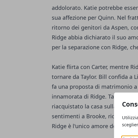
addolorato. Katie potrebbe esser
sua affezione per Quinn. Nel fra
ritorno dei genitori da Aspen, 
Ridge abbia dichiarato il suo am
per la separazione con Ridge, ch
Katie flirta con Carter, mentre R
tornare da Taylor. Bill confida a
fa una proposta di matrimonio a 
innamorata di Ridge. Taylor fa u
Cons
riacquistato la casa sulla spiaggia
sentimenti a Brooke, ricevendo p
Utilizzi
sceglie
Ridge è l'unico amore della sua v