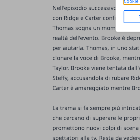
Cookie 
Nell'episodio successivo, Brooke r
con Ridge e Carter confida a Kati
Thomas sogna un momento passio
realtà dell'evento. Brooke è depr
per aiutarla. Thomas, in uno stat
clonare la voce di Brooke, mentre 
Taylor. Brooke viene tentata dall
Steffy, accusandola di rubare Ri
Carter è amareggiato mentre Broo
La trama si fa sempre più intric
che cercano di superare le propri
promettono nuovi colpi di scena 
spettatori alla tv. Resta da veder