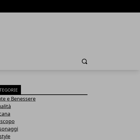
Cerca
TEGORIE
ute e Benessere
alità
cana
scopo
sonaggi
style