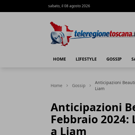
sabato, il 08 agosto 2026
Teleregione Toscana
HOME
LIFESTYLE
GOSSIP
S
Anticipazioni Beauti
Home
Gossip
Liam
Anticipazioni Be
Febbraio 2024: L
a Liam