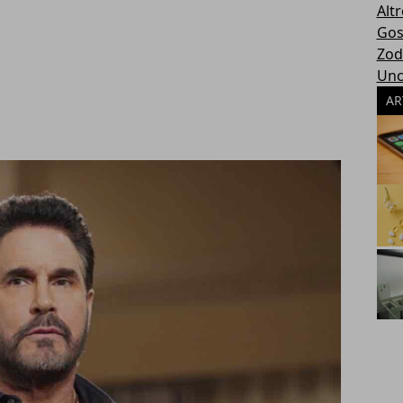
Altr
Gos
Zod
Unc
AR