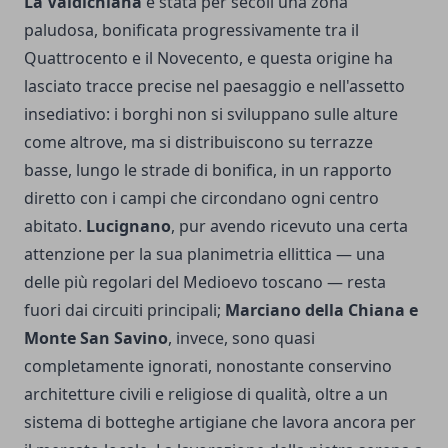
La Valdichiana
è stata per secoli una zona
paludosa, bonificata progressivamente tra il
Quattrocento e il Novecento, e questa origine ha
lasciato tracce precise nel paesaggio e nell'assetto
insediativo: i borghi non si sviluppano sulle alture
come altrove, ma si distribuiscono su terrazze
basse, lungo le strade di bonifica, in un rapporto
diretto con i campi che circondano ogni centro
abitato.
Lucignano
, pur avendo ricevuto una certa
attenzione per la sua planimetria ellittica — una
delle più regolari del Medioevo toscano — resta
fuori dai circuiti principali;
Marciano della Chiana e
Monte San Savino
, invece, sono quasi
completamente ignorati, nonostante conservino
architetture civili e religiose di qualità, oltre a un
sistema di botteghe artigiane che lavora ancora per