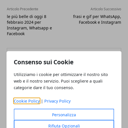
Articolo Precedente
Articolo Successivo
le più belle di oggi 8
frasi e gif per WhatsApp,
febbraio 2024 per
Facebook e Instagram
Instagram, Whatsapp e
Facebook
Consenso sui Cookie
Utilizziamo i cookie per ottimizzare il nostro sito
Redazione
web e il nostro servizio. Puoi scegliere a quali
categorie dare il tuo consenso.
Cookie Policy
|
Privacy Policy
Personalizza
Rifiuta Opzionali