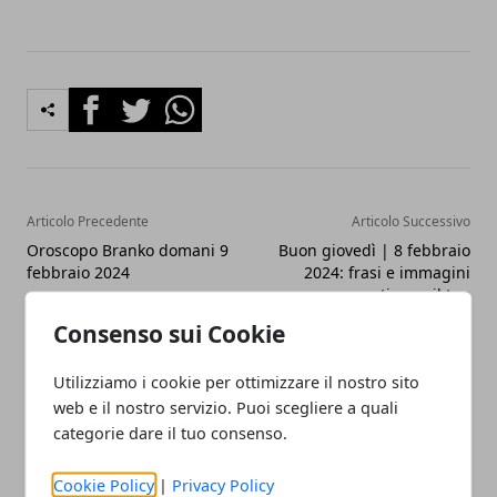
Facebook
Twitter
Whatsapp
Articolo Precedente
Articolo Successivo
Oroscopo Branko domani 9
Buon giovedì | 8 febbraio
febbraio 2024
2024: frasi e immagini
gratis per il tuo
buongiorno
Consenso sui Cookie
Utilizziamo i cookie per ottimizzare il nostro sito
web e il nostro servizio. Puoi scegliere a quali
categorie dare il tuo consenso.
Cookie Policy
|
Privacy Policy
Redazione