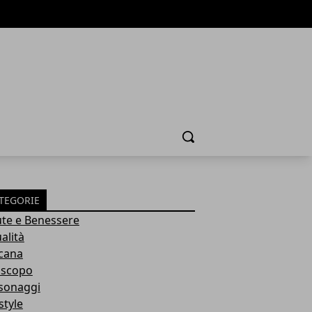
Cerca
TEGORIE
ute e Benessere
alità
cana
scopo
sonaggi
style