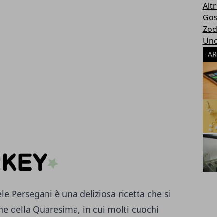
Altr
Gos
Zod
Unc
AR
le Persegani è una deliziosa ricetta che si
ne della Quaresima, in cui molti cuochi