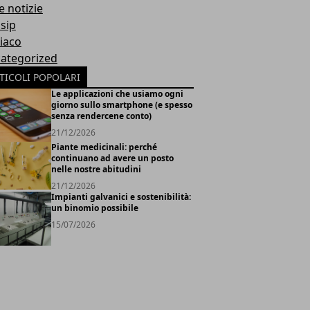
e notizie
sip
iaco
ategorized
TICOLI POPOLARI
Le applicazioni che usiamo ogni
giorno sullo smartphone (e spesso
senza rendercene conto)
21/12/2026
Piante medicinali: perché
continuano ad avere un posto
nelle nostre abitudini
21/12/2026
Impianti galvanici e sostenibilità:
un binomio possibile
15/07/2026