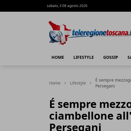
sabato, il 08 agosto 2026
Teleregione Toscana
HOME
LIFESTYLE
GOSSIP
S
É sempre mezzogio
Home
Lifestyle
Persegani
É sempre mezzo
ciambellone all
Persegani