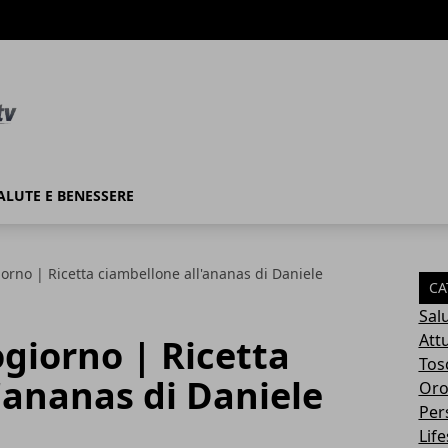
ALUTE E BENESSERE
rno | Ricetta ciambellone all'ananas di Daniele
CA
Sal
Attu
giorno | Ricetta
Tos
'ananas di Daniele
Oro
Per
Life