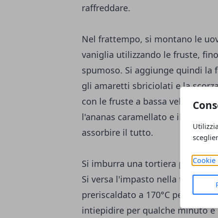
raffreddare.
Nel frattempo, si montano le uov
vaniglia utilizzando le fruste, f
spumoso. Si aggiunge quindi la far
gli amaretti sbriciolati e la scor
con le fruste a bassa velocità, agg
Cons
l'ananas caramellato e il burro f
Utilizzi
assorbire il tutto.
sceglie
Cookie 
Si imburra una tortiera per ciambe
Si versa l'impasto nella tortiera e 
preriscaldato a 170°C per circa 40
intiepidire per qualche minuto e 