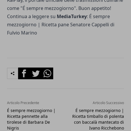
RaiPlay, il portale ufficiale delle trasmissioni culinarie
come "É sempre mezzogiorno". Buon appetito!
Continua a leggere su
MediaTurkey
:
É sempre
mezzogiorno | Ricetta pane Senatore Cappelli di
Fulvio Marino
Facebook
Twitter
Whatsapp
Articolo Precedente
Articolo Successivo
É sempre mezzogiorno |
É sempre mezzogiorno |
Ricetta pennette alla
Ricetta timballo di polenta
tirolese di Barbara De
con baccalà mantecato di
Nigris
Ivano Ricchebono