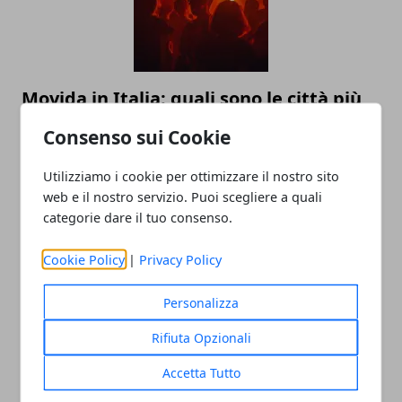
Movida in Italia: quali sono le città più
attrattive
Consenso sui Cookie
15/07/2025
Utilizziamo i cookie per ottimizzare il nostro sito
web e il nostro servizio. Puoi scegliere a quali
categorie dare il tuo consenso.
Cookie Policy
|
Privacy Policy
Personalizza
Rifiuta Opzionali
Perché affidarsi a un organizzatore di
eventi? Tutti i vantaggi di una gestione
Accetta Tutto
professionale