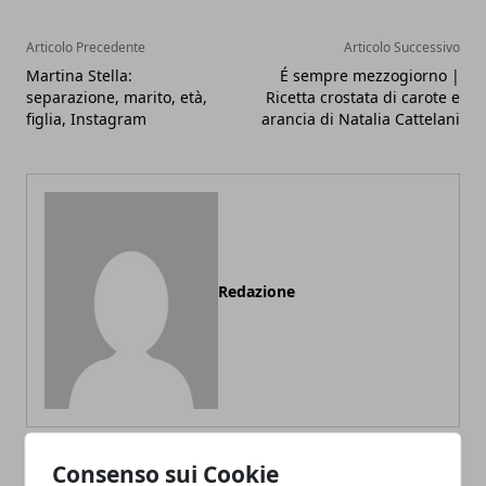
Articolo Precedente
Articolo Successivo
Martina Stella:
É sempre mezzogiorno |
separazione, marito, età,
Ricetta crostata di carote e
figlia, Instagram
arancia di Natalia Cattelani
Redazione
Consenso sui Cookie