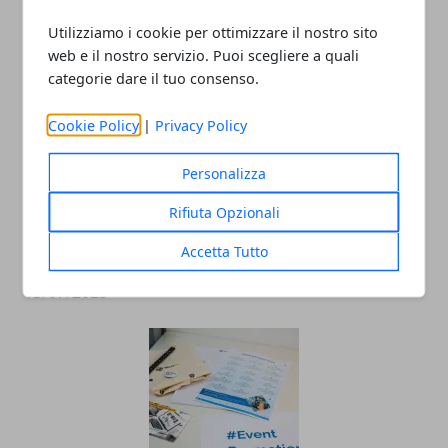
ARTICOLI CORRELATI
Utilizziamo i cookie per ottimizzare il nostro sito
web e il nostro servizio. Puoi scegliere a quali
categorie dare il tuo consenso.
Cookie Policy
|
Privacy Policy
Personalizza
Rifiuta Opzionali
Movida in Italia: quali sono le città più
Accetta Tutto
attrattive
15/07/2025