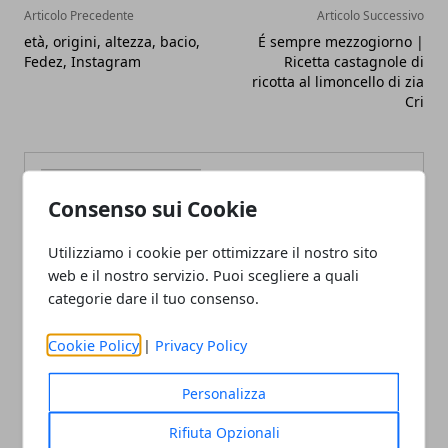
Articolo Precedente
Articolo Successivo
età, origini, altezza, bacio,
É sempre mezzogiorno |
Fedez, Instagram
Ricetta castagnole di
ricotta al limoncello di zia
Cri
Consenso sui Cookie
Utilizziamo i cookie per ottimizzare il nostro sito
Redazione
web e il nostro servizio. Puoi scegliere a quali
categorie dare il tuo consenso.
Cookie Policy
|
Privacy Policy
Personalizza
Rifiuta Opzionali