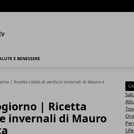
ALUTE E BENESSERE
no | Ricetta rotolo di verdure invernali di Mauro e
CA
Sal
Attu
giorno | Ricetta
Tos
re invernali di Mauro
Oro
Per
ta
Life