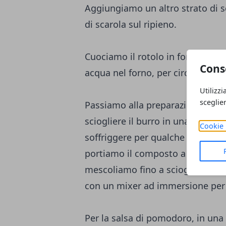
Aggiungiamo un altro strato di 
di scarola sul ripieno.
Cuociamo il rotolo in forno, a 18
Cons
acqua nel forno, per circa 40 min
Utilizzi
sceglie
Passiamo alla preparazione delle 
sciogliere il burro in una padell
Cookie 
soffriggere per qualche istante.
portiamo il composto a bollore. 
mescoliamo fino a scioglierlo co
con un mixer ad immersione per
Per la salsa di pomodoro, in una 