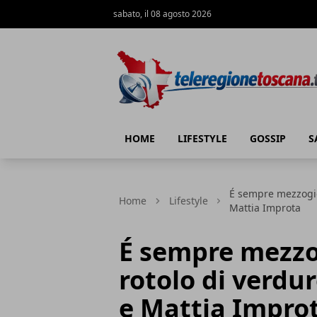
sabato, il 08 agosto 2026
Teleregione Toscana
HOME
LIFESTYLE
GOSSIP
S
É sempre mezzogior
Home
Lifestyle
Mattia Improta
É sempre mezzo
rotolo di verdu
e Mattia Impro