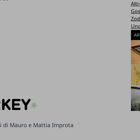
Altr
Gos
Zod
Unc
AR
li di Mauro e Mattia Improta