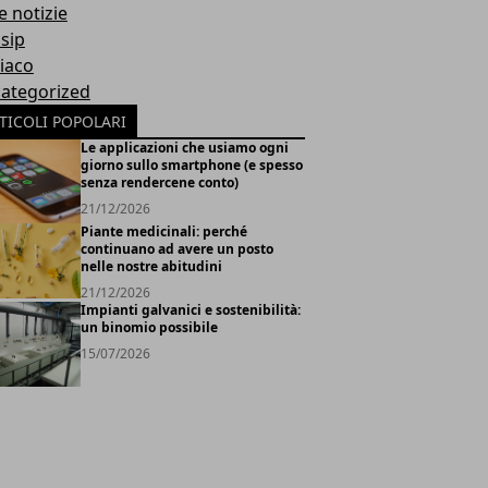
e notizie
sip
iaco
ategorized
TICOLI POPOLARI
Le applicazioni che usiamo ogni
giorno sullo smartphone (e spesso
senza rendercene conto)
21/12/2026
Piante medicinali: perché
continuano ad avere un posto
nelle nostre abitudini
21/12/2026
Impianti galvanici e sostenibilità:
un binomio possibile
15/07/2026