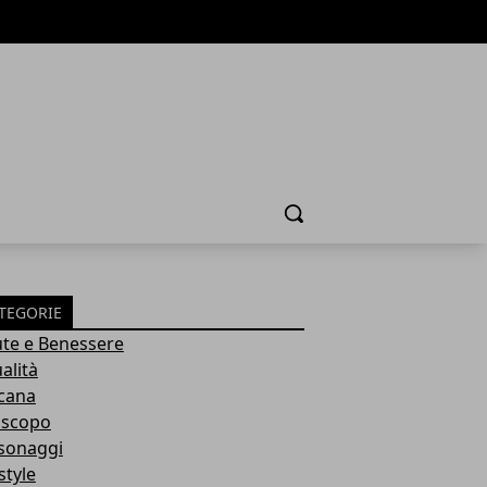
Cerca
TEGORIE
ute e Benessere
alità
cana
scopo
sonaggi
style