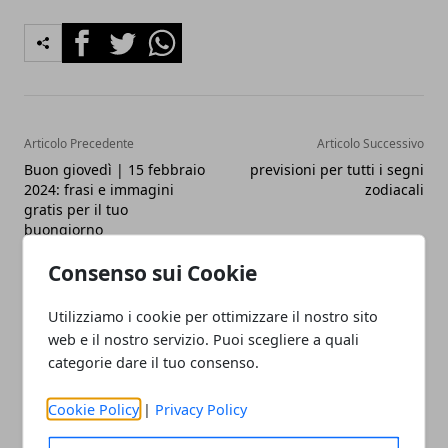
Facebook
Twitter
Whatsapp
Articolo Precedente
Articolo Successivo
Buon giovedì | 15 febbraio
previsioni per tutti i segni
2024: frasi e immagini
zodiacali
gratis per il tuo
buongiorno
Consenso sui Cookie
Utilizziamo i cookie per ottimizzare il nostro sito
web e il nostro servizio. Puoi scegliere a quali
categorie dare il tuo consenso.
Redazione
Cookie Policy
|
Privacy Policy