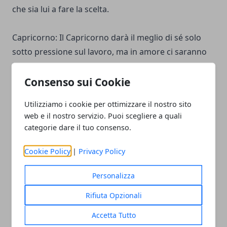
che sia lui a fare la scelta.
Capricorno: Il Capricorno darà il meglio di sé solo
sotto pressione sul lavoro, ma in amore ci saranno
buone notizie in arrivo.
Consenso sui Cookie
Acquario: Le situazioni lavorative saranno più
Utilizziamo i cookie per ottimizzare il nostro sito
complesse del previsto, ma la serata sarà rilassante.
web e il nostro servizio. Puoi scegliere a quali
categorie dare il tuo consenso.
Pesci: Nonostante sia in controllo del proprio
umore, il Pesci dovrà affrontare alcune situazioni
Cookie Policy
|
Privacy Policy
personali fuori controllo in amore. Sarà necessaria
Personalizza
calma assoluta.
Rifiuta Opzionali
Queste sono solo alcune delle previsioni di Branko e
Accetta Tutto
Paolo Fox per il 15 febbraio 2024. Ricordatevi che