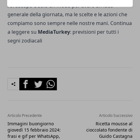
l'oroscopo è solo un modo per avere un'idea
generale della giornata, ma le scelte e le azioni che
compiamo sono sempre nelle nostre mani. Continua
a leggere su
MediaTurkey
:
previsioni per tutti i
segni zodiacali
Facebook
Twitter
Whatsapp
Articolo Precedente
Articolo Successivo
Immagini buongiorno
Ricetta mousse al
giovedì 15 febbraio 2024:
cioccolato fondente di
frasi e gif per WhatsApp,
Guido Castagna