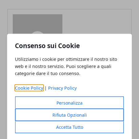
Redazione
Consenso sui Cookie
Utilizziamo i cookie per ottimizzare il nostro sito
web e il nostro servizio. Puoi scegliere a quali
categorie dare il tuo consenso.
Cookie Policy
|
Privacy Policy
ARTICOLI CORRELATI
Personalizza
Rifiuta Opzionali
Accetta Tutto