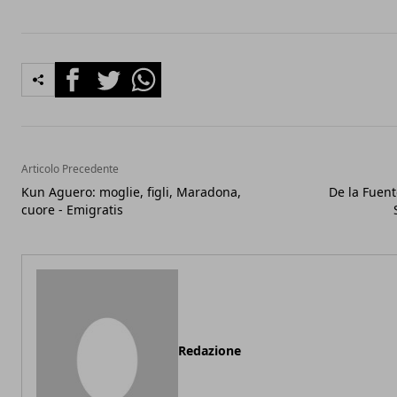
Facebook
Twitter
Whatsapp
Articolo Precedente
Kun Aguero: moglie, figli, Maradona,
De la Fuente
cuore - Emigratis
Redazione