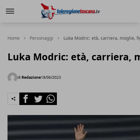
Teleregione Toscana
Home
Personaggi
Luka Modric: età, carriera, moglie, fi
Luka Modric: età, carriera, m
di
Redazione
18/06/2023
Facebook
Twitter
Whatsapp