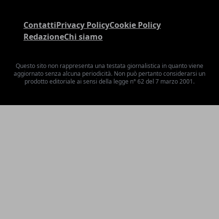
Contatti
Privacy Policy
Cookie Policy
Redazione
Chi siamo
Questo sito non rappresenta una testata giornalistica in quanto viene
aggiornato senza alcuna periodicità. Non può pertanto considerarsi un
prodotto editoriale ai sensi della legge n° 62 del 7 marzo 2001.